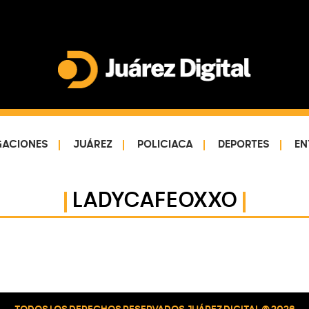
Juárez
Impulsamos
Digital
y
protegemos
GACIONES
JUÁREZ
POLICIACA
DEPORTES
EN
a
la
comunidad
LADYCAFEOXXO