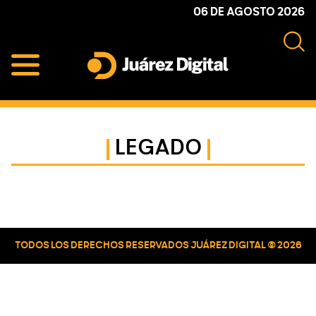
Skip
Skip
Skip
06 DE AGOSTO 2026
to
to
to
primary
main
primary
navigation
content
sidebar
Juárez
Impulsamos
Digital
y
protegemos
LEGADO
a
la
comunidad
Primary
Sidebar
TODOS LOS DERECHOS RESERVADOS JUÁREZ DIGITAL © 2026