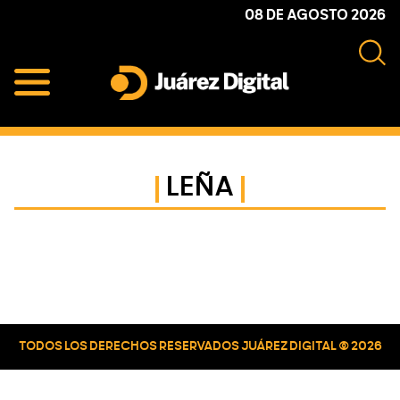
Skip
Skip
Skip
08 DE AGOSTO 2026
to
to
to
primary
main
primary
navigation
content
sidebar
Juárez
Impulsamos
Digital
y
protegemos
LEÑA
a
la
comunidad
Primary
Sidebar
TODOS LOS DERECHOS RESERVADOS JUÁREZ DIGITAL © 2026