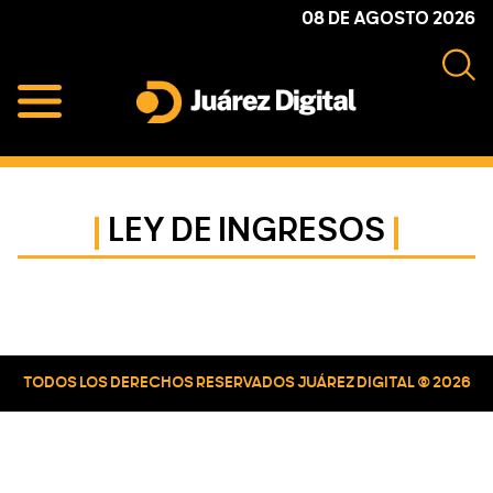
Skip
Skip
Skip
08 DE AGOSTO 2026
to
to
to
primary
main
primary
navigation
content
sidebar
Juárez
Impulsamos
Digital
y
protegemos
LEY DE INGRESOS
a
la
comunidad
Primary
Sidebar
TODOS LOS DERECHOS RESERVADOS JUÁREZ DIGITAL © 2026