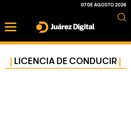
Skip
Skip
Skip
07 DE AGOSTO 2026
to
to
to
primary
main
primary
navigation
content
sidebar
Juárez
Impulsamos
Digital
y
protegemos
LICENCIA DE CONDUCIR
a
la
comunidad
Primary
Sidebar