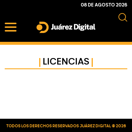
Skip
Skip
Skip
08 DE AGOSTO 2026
to
to
to
primary
main
primary
navigation
content
sidebar
Juárez
Impulsamos
Digital
y
protegemos
LICENCIAS
a
la
comunidad
Primary
Sidebar
TODOS LOS DERECHOS RESERVADOS JUÁREZ DIGITAL © 2026