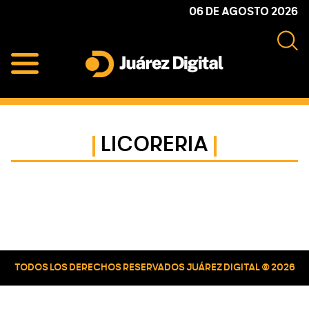
Skip
Skip
Skip
06 DE AGOSTO 2026
to
to
to
primary
main
primary
navigation
content
sidebar
Juárez
Impulsamos
Digital
y
protegemos
LICORERIA
a
la
comunidad
Primary
Sidebar
TODOS LOS DERECHOS RESERVADOS JUÁREZ DIGITAL © 2026