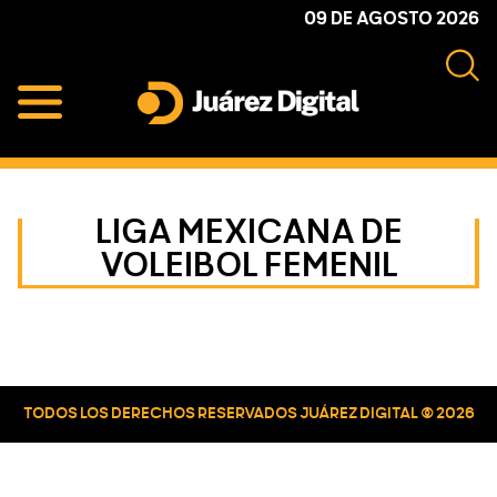
Skip
Skip
Skip
09 DE AGOSTO 2026
to
to
to
primary
main
primary
navigation
content
sidebar
Juárez
Impulsamos
Digital
y
protegemos
LIGA MEXICANA DE
a
VOLEIBOL FEMENIL
la
comunidad
Primary
Sidebar
TODOS LOS DERECHOS RESERVADOS JUÁREZ DIGITAL © 2026