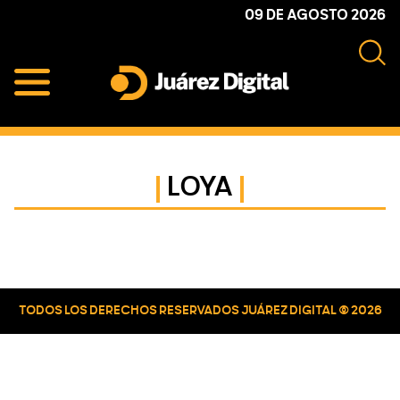
Skip
Skip
Skip
09 DE AGOSTO 2026
to
to
to
primary
main
primary
navigation
content
sidebar
Juárez
Impulsamos
Digital
y
protegemos
LOYA
a
la
comunidad
Primary
Sidebar
TODOS LOS DERECHOS RESERVADOS JUÁREZ DIGITAL © 2026