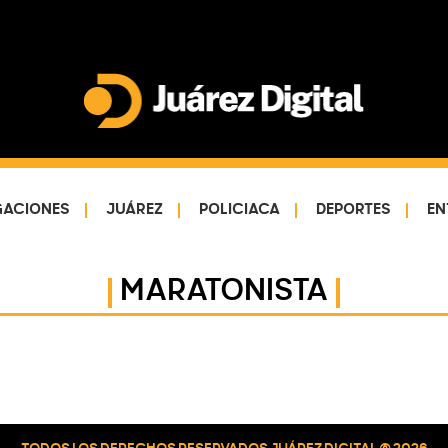
Juárez
Impulsamos
Digital
y
protegemos
GACIONES
JUÁREZ
POLICIACA
DEPORTES
EN
a
la
comunidad
MARATONISTA