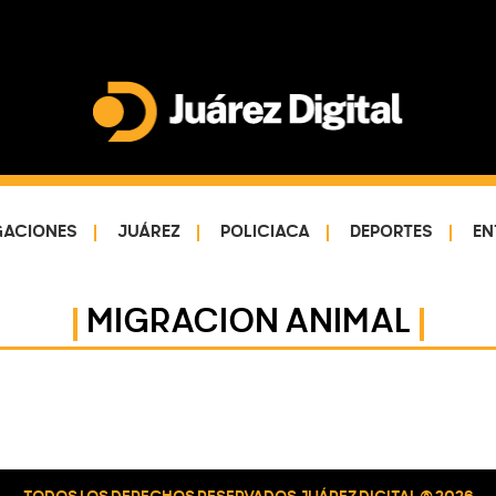
Juárez
Impulsamos
Digital
y
protegemos
GACIONES
JUÁREZ
POLICIACA
DEPORTES
EN
a
la
MIGRACION ANIMAL
comunidad