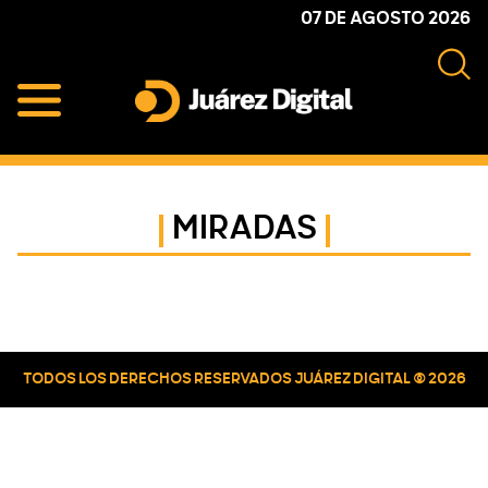
Skip
Skip
Skip
07 DE AGOSTO 2026
to
to
to
primary
main
primary
navigation
content
sidebar
Juárez
Impulsamos
Digital
y
protegemos
MIRADAS
a
la
comunidad
Primary
Sidebar
TODOS LOS DERECHOS RESERVADOS JUÁREZ DIGITAL © 2026