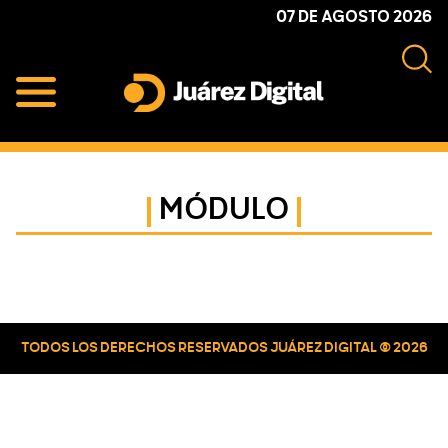
Skip
Skip
Skip
07 DE AGOSTO 2026
to
to
to
primary
main
primary
navigation
content
sidebar
Juárez
Impulsamos
Digital
y
protegemos
MÓDULO
a
la
comunidad
Primary
Sidebar
TODOS LOS DERECHOS RESERVADOS JUÁREZ DIGITAL © 2026