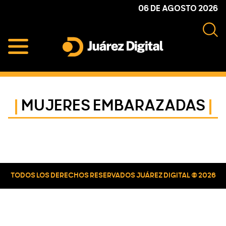
Skip
Skip
Skip
06 DE AGOSTO 2026
to
to
to
primary
main
primary
navigation
content
sidebar
Juárez
Impulsamos
Digital
y
protegemos
MUJERES EMBARAZADAS
a
la
comunidad
Primary
Sidebar
TODOS LOS DERECHOS RESERVADOS JUÁREZ DIGITAL © 2026