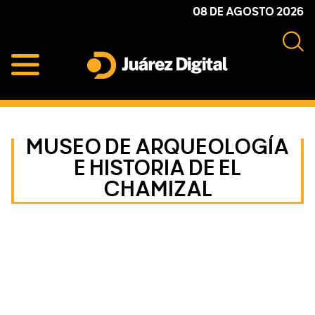
Skip
Skip
Skip
08 DE AGOSTO 2026
to
to
to
primary
main
primary
navigation
content
sidebar
Juárez
Impulsamos
Digital
y
protegemos
MUSEO DE ARQUEOLOGÍA
a
E HISTORIA DE EL
la
CHAMIZAL
comunidad
Primary
Sidebar