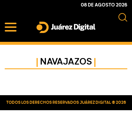
Skip
Skip
Skip
08 DE AGOSTO 2026
to
to
to
primary
main
primary
navigation
content
sidebar
Juárez
Impulsamos
Digital
y
protegemos
NAVAJAZOS
a
la
comunidad
Primary
Sidebar
TODOS LOS DERECHOS RESERVADOS JUÁREZ DIGITAL © 2026