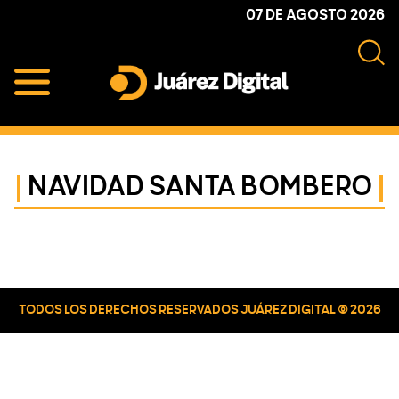
Skip
Skip
Skip
07 DE AGOSTO 2026
to
to
to
primary
main
primary
navigation
content
sidebar
Juárez
Impulsamos
Digital
y
protegemos
NAVIDAD SANTA BOMBERO
a
la
comunidad
Primary
Sidebar
TODOS LOS DERECHOS RESERVADOS JUÁREZ DIGITAL © 2026