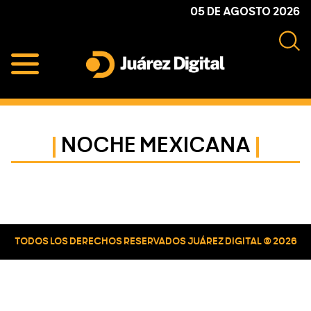
Skip
Skip
Skip
05 DE AGOSTO 2026
to
to
to
primary
main
primary
navigation
content
sidebar
Juárez
Impulsamos
Digital
y
protegemos
NOCHE MEXICANA
a
la
comunidad
Primary
Sidebar
TODOS LOS DERECHOS RESERVADOS JUÁREZ DIGITAL © 2026