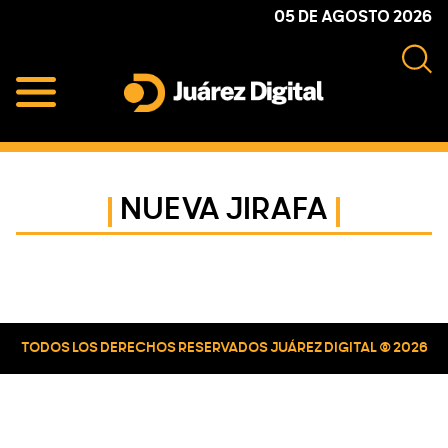
Skip
Skip
Skip
05 DE AGOSTO 2026
to
to
to
primary
main
primary
navigation
content
sidebar
Juárez
Impulsamos
Digital
y
protegemos
NUEVA JIRAFA
a
la
comunidad
Primary
Sidebar
TODOS LOS DERECHOS RESERVADOS JUÁREZ DIGITAL © 2026