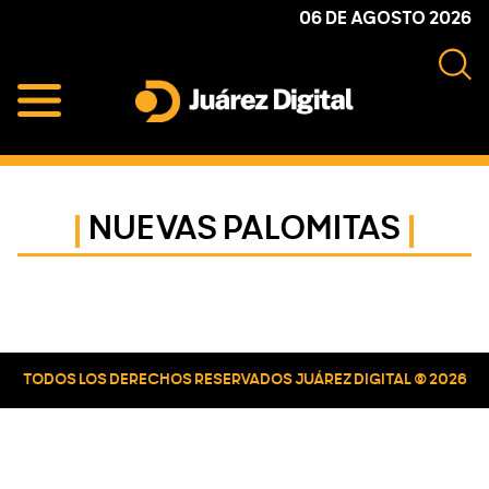
Skip
Skip
Skip
06 DE AGOSTO 2026
to
to
to
primary
main
primary
navigation
content
sidebar
Juárez
Impulsamos
Digital
y
protegemos
NUEVAS PALOMITAS
a
la
comunidad
Primary
Sidebar
TODOS LOS DERECHOS RESERVADOS JUÁREZ DIGITAL © 2026