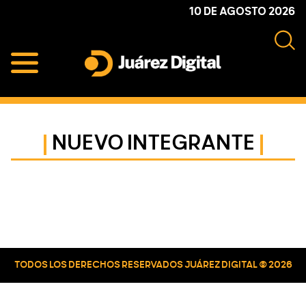
Skip
Skip
Skip
10 DE AGOSTO 2026
to
to
to
primary
main
primary
navigation
content
sidebar
Juárez
Impulsamos
Digital
y
protegemos
NUEVO INTEGRANTE
a
la
comunidad
Primary
Sidebar
TODOS LOS DERECHOS RESERVADOS JUÁREZ DIGITAL © 2026