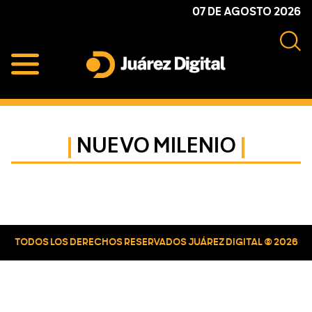
Skip
Skip
Skip
07 DE AGOSTO 2026
to
to
to
primary
main
primary
navigation
content
sidebar
Juárez
Impulsamos
Digital
y
protegemos
NUEVO MILENIO
a
la
comunidad
Primary
Sidebar
TODOS LOS DERECHOS RESERVADOS JUÁREZ DIGITAL © 2026