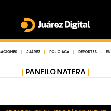
Juárez
Impulsamos
Digital
y
protegemos
GACIONES
JUÁREZ
POLICIACA
DEPORTES
EN
a
la
comunidad
PANFILO NATERA