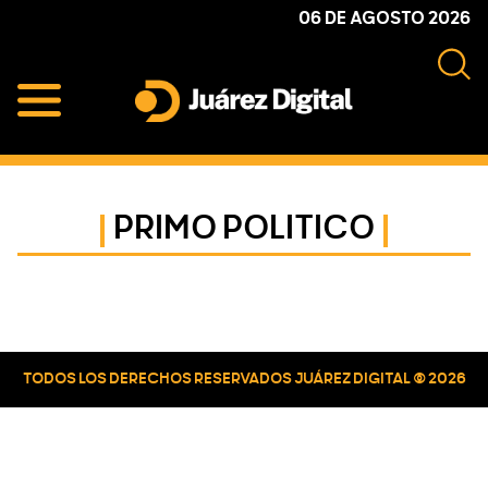
Skip
Skip
Skip
06 DE AGOSTO 2026
to
to
to
primary
main
primary
navigation
content
sidebar
Juárez
Impulsamos
Digital
y
protegemos
PRIMO POLITICO
a
la
comunidad
Primary
Sidebar
TODOS LOS DERECHOS RESERVADOS JUÁREZ DIGITAL © 2026