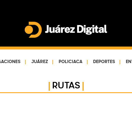
Juárez
Impulsamos
Digital
y
protegemos
GACIONES
JUÁREZ
POLICIACA
DEPORTES
EN
a
la
comunidad
RUTAS