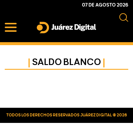
Skip
Skip
Skip
07 DE AGOSTO 2026
to
to
to
primary
main
primary
navigation
content
sidebar
Juárez
Impulsamos
Digital
y
protegemos
SALDO BLANCO
a
la
comunidad
Primary
Sidebar
TODOS LOS DERECHOS RESERVADOS JUÁREZ DIGITAL © 2026