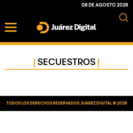
Skip
Skip
Skip
08 DE AGOSTO 2026
to
to
to
primary
main
primary
navigation
content
sidebar
Juárez
Impulsamos
Digital
y
protegemos
SECUESTROS
a
la
comunidad
Primary
Sidebar
TODOS LOS DERECHOS RESERVADOS JUÁREZ DIGITAL © 2026