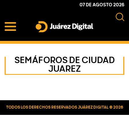
Skip
Skip
Skip
07 DE AGOSTO 2026
to
to
to
primary
main
primary
navigation
content
sidebar
Juárez
Impulsamos
Digital
y
protegemos
SEMÁFOROS DE CIUDAD
a
JUAREZ
la
comunidad
Primary
Sidebar
TODOS LOS DERECHOS RESERVADOS JUÁREZ DIGITAL © 2026