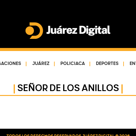
Juárez
Impulsamos
Digital
y
protegemos
GACIONES
JUÁREZ
POLICIACA
DEPORTES
EN
a
la
SEÑOR DE LOS ANILLOS
comunidad