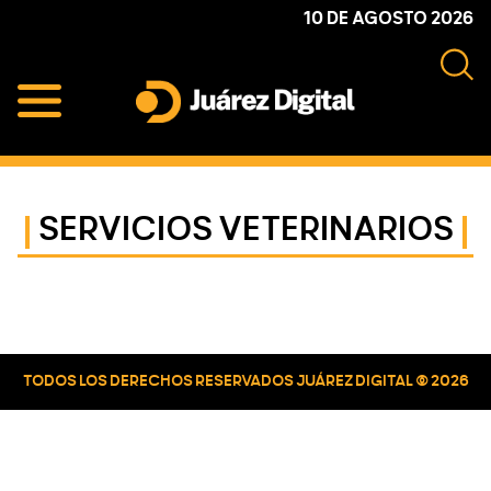
Skip
Skip
Skip
10 DE AGOSTO 2026
to
to
to
primary
main
primary
navigation
content
sidebar
Juárez
Impulsamos
Digital
y
protegemos
SERVICIOS VETERINARIOS
a
la
comunidad
Primary
Sidebar
TODOS LOS DERECHOS RESERVADOS JUÁREZ DIGITAL © 2026