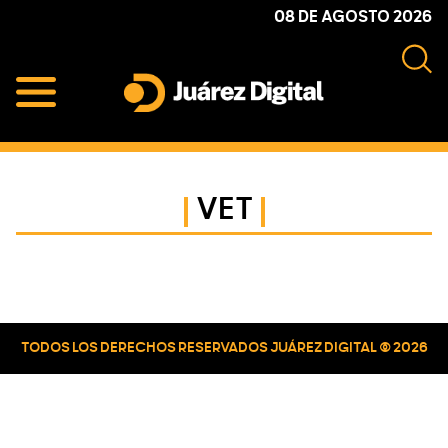
Skip
Skip
Skip
08 DE AGOSTO 2026
to
to
to
primary
main
primary
navigation
content
sidebar
Juárez
Impulsamos
Digital
y
protegemos
VET
a
la
comunidad
Primary
Sidebar
TODOS LOS DERECHOS RESERVADOS JUÁREZ DIGITAL © 2026