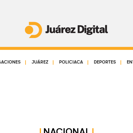
Juárez
Impulsamos
Digital
y
protegemos
GACIONES
JUÁREZ
POLICIACA
DEPORTES
EN
a
la
comunidad
NACIONAL