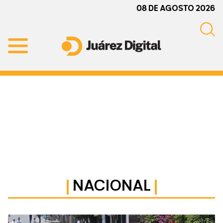
Skip
Skip
Skip
08 DE AGOSTO 2026
to
to
to
primary
main
primary
navigation
content
sidebar
Juárez
Impulsamos
Digital
y
protegemos
a
la
comunidad
NACIONAL
Primary