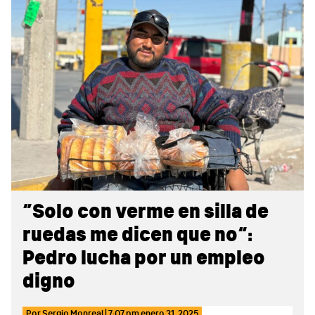
Sidebar
“Solo con verme en silla de
ruedas me dicen que no”:
Pedro lucha por un empleo
digno
Por
Sergio Monreal
|
7:07 pm
enero 31, 2025