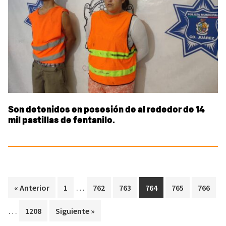
Son detenidos en posesión de al rededor de 14
mil pastillas de fentanilo.
Interim
In
…
Page
Page
Page
Page
Page
Page
« Anterior
1
762
763
764
765
766
pages
pa
…
Page
1208
Siguiente »
omitted
om