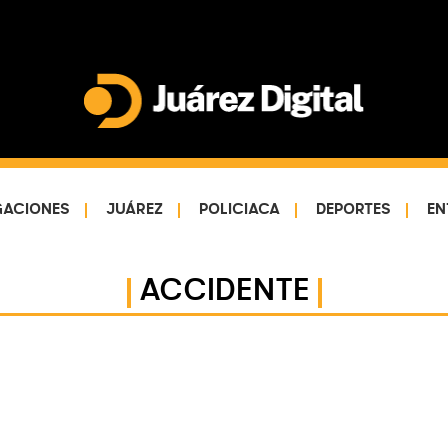
Juárez
Impulsamos
Digital
y
protegemos
GACIONES
JUÁREZ
POLICIACA
DEPORTES
EN
a
la
comunidad
ACCIDENTE