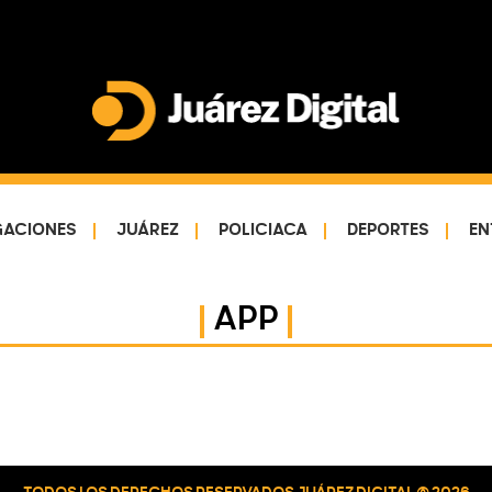
Juárez
Impulsamos
Digital
y
protegemos
GACIONES
JUÁREZ
POLICIACA
DEPORTES
EN
a
la
comunidad
APP