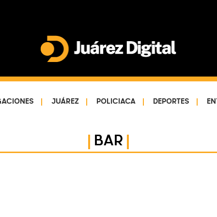
Juárez
Impulsamos
Digital
y
protegemos
GACIONES
JUÁREZ
POLICIACA
DEPORTES
EN
a
la
comunidad
BAR