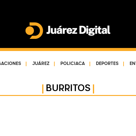
Juárez
Impulsamos
Digital
y
protegemos
GACIONES
JUÁREZ
POLICIACA
DEPORTES
EN
a
la
comunidad
BURRITOS