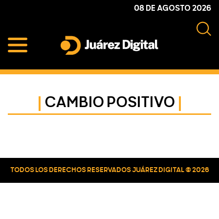
Skip
Skip
Skip
08 DE AGOSTO 2026
to
to
to
primary
main
primary
navigation
content
sidebar
Juárez
Impulsamos
Digital
y
protegemos
CAMBIO POSITIVO
a
la
comunidad
Primary
Sidebar
TODOS LOS DERECHOS RESERVADOS JUÁREZ DIGITAL © 2026