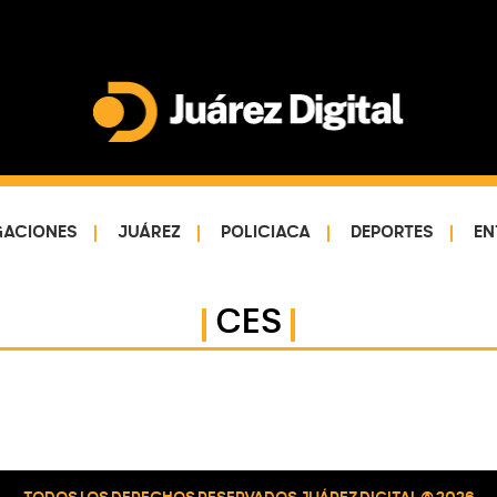
Juárez
Impulsamos
Digital
y
protegemos
GACIONES
JUÁREZ
POLICIACA
DEPORTES
EN
a
la
comunidad
CES