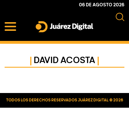
Skip
Skip
Skip
06 DE AGOSTO 2026
to
to
to
primary
main
primary
navigation
content
sidebar
Juárez
Impulsamos
Digital
y
protegemos
DAVID ACOSTA
a
la
comunidad
Primary
Sidebar
TODOS LOS DERECHOS RESERVADOS JUÁREZ DIGITAL © 2026