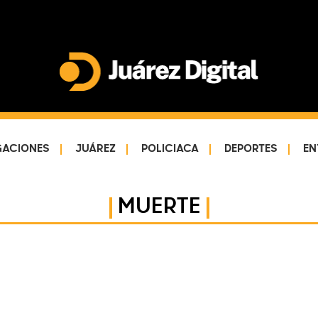
Juárez
Impulsamos
Digital
y
protegemos
GACIONES
JUÁREZ
POLICIACA
DEPORTES
EN
a
la
comunidad
MUERTE