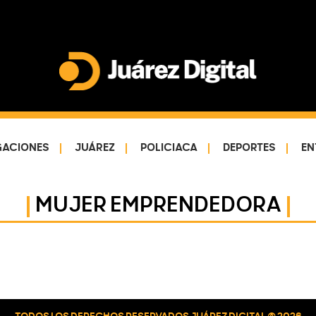
Juárez
Impulsamos
Digital
y
protegemos
GACIONES
JUÁREZ
POLICIACA
DEPORTES
EN
a
la
MUJER EMPRENDEDORA
comunidad