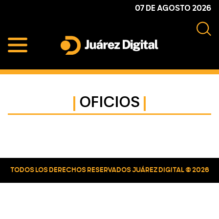
Skip
Skip
Skip
07 DE AGOSTO 2026
to
to
to
primary
main
primary
navigation
content
sidebar
Juárez
Impulsamos
Digital
y
protegemos
OFICIOS
a
la
comunidad
Primary
Sidebar
TODOS LOS DERECHOS RESERVADOS JUÁREZ DIGITAL © 2026