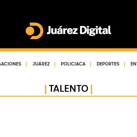
Juárez
Impulsamos
Digital
y
protegemos
GACIONES
JUÁREZ
POLICIACA
DEPORTES
EN
a
la
comunidad
TALENTO